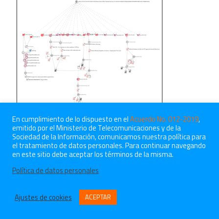
En cumplimiento de lo dispuesto en el
Acuerdo No. 012-2019
,
emitido por el Ministerio de Telecomunicaciones y de la
Sociedad de la Información, comunicamos nuestra política para
el tratamiento de datos personales. Para continuar navegando
en este sitio debe aceptar los términos de la misma.
Política de datos personales
© 2021 CreaTIC, todos los derechos reservados.
Blog
Política de datos personales
Empleos
Ajustes de cookies
ACEPTAR