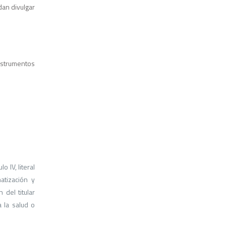
dan divulgar
nstrumentos
IV, literal
atización y
 del titular
a la salud o