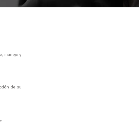
ne, maneje y
ección de su
n: