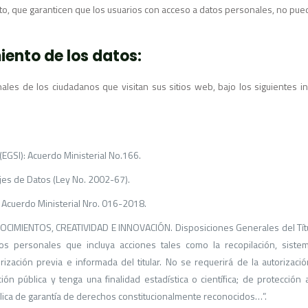
o, que garanticen que los usuarios con acceso a datos personales, no pue
iento de los datos:
ales de los ciudadanos que visitan sus sitios web, bajo los siguientes i
GSI): Acuerdo Ministerial No.166.
jes de Datos (Ley No. 2002-67).
: Acuerdo Ministerial Nro. 016-2018.
IENTOS, CREATIVIDAD E INNOVACIÓN. Disposiciones Generales del Título 
s personales que incluya acciones tales como la recopilación, sistem
zación previa e informada del titular. No se requerirá de la autorización
ón pública y tenga una finalidad estadística o científica; de protección 
blica de garantía de derechos constitucionalmente reconocidos…”.