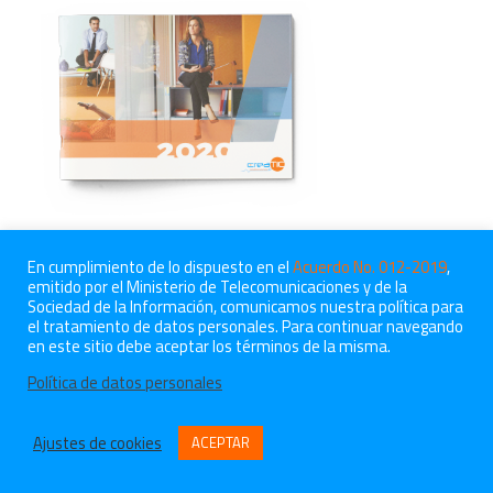
En cumplimiento de lo dispuesto en el
Acuerdo No. 012-2019
,
emitido por el Ministerio de Telecomunicaciones y de la
Sociedad de la Información, comunicamos nuestra política para
el tratamiento de datos personales. Para continuar navegando
© 2021 CreaTIC, todos los derechos reservados.
en este sitio debe aceptar los términos de la misma.
Blog
Política de datos personales
Empleos
Política de datos personales
Ajustes de cookies
ACEPTAR