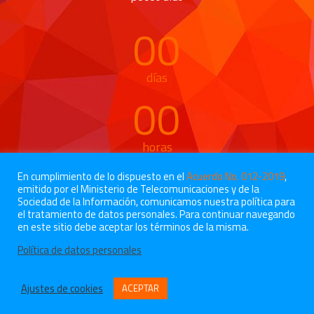
00
días
00
horas
00
En cumplimiento de lo dispuesto en el
Acuerdo No. 012-2019
,
emitido por el Ministerio de Telecomunicaciones y de la
Sociedad de la Información, comunicamos nuestra política para
el tratamiento de datos personales. Para continuar navegando
minutos
en este sitio debe aceptar los términos de la misma.
00
Política de datos personales
segundos
Ajustes de cookies
ACEPTAR