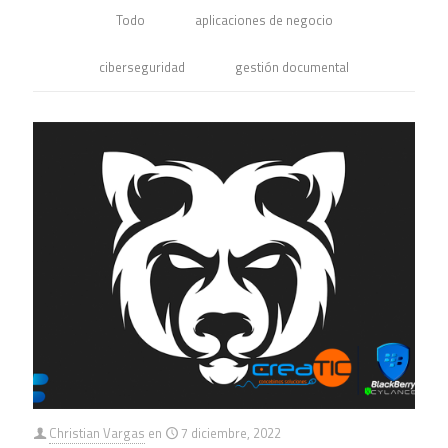
Todo
aplicaciones de negocio
ciberseguridad
gestión documental
Christian Vargas
en
7 diciembre, 2022